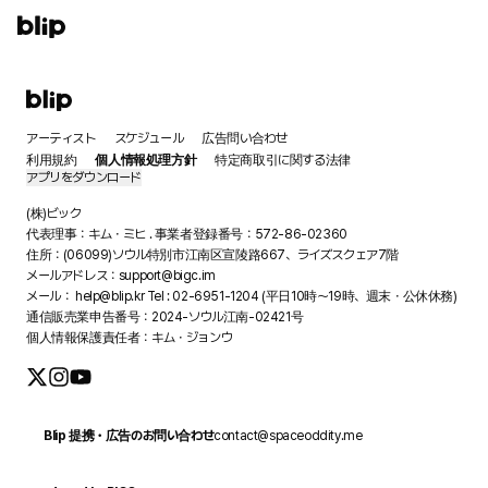
ログイン
アーティスト
スケジュール
広告問い合わせ
利用規約
個人情報処理方針
特定商取引に関する法律
アプリをダウンロード
(株)ビック
代表理事：キム・ミヒ . 事業者登録番号：572-86-02360
住所：(06099)ソウル特別市江南区宣陵路667、ライズスクェア7階
メールアドレス：support@bigc.im
メール： help@blip.kr Tel : 02-6951-1204 (平日10時～19時、週末・公休休務)
通信販売業申告番号：2024-ソウル江南‐02421号
個人情報保護責任者：キム・ジョンウ
Blip 提携・広告のお問い合わせ
contact@spaceoddity.me